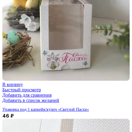
В корзину
Быстрый просмотр
Добавить для сравнения
Добавить в список желаний
Упаковка под 1 капкейк/кулич «Светлой Пасхи»
46
₽