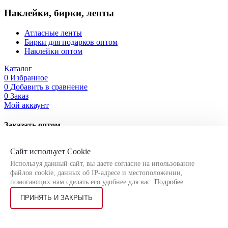
Наклейки, бирки, ленты
Атласные ленты
Бирки для подарков оптом
Наклейки оптом
Каталог
0
Избранное
0
Добавить в сравнение
0
Заказ
Мой аккаунт
Заказать оптом
Оставьте свои контактные данные, чтобы мы могли связаться
Сайт испольует Cookie
с Вами!
Используя данный сайт, вы даете согласие на ипользование
файлов cookie, данных об IP-адресе и местоположении,
помогающих нам сделать его удобнее для вас.
Подробее
.
ПРИНЯТЬ И ЗАКРЫТЬ
Я соглашаюсь на
обработку персональных данных
согласно
политике конфиденциальности