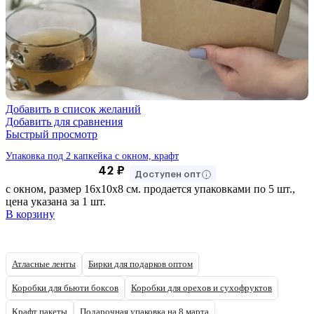
Добавить в список желаний
Добавить для сравнения
Быстрый просмотр
Упаковка под 2 капкейка с окном, крафт
42
₽
Доступен опт
с окном, размер 16х10х8 см. продается упаковками по 5 шт.,
цена указана за 1 шт.
В корзину
Атласные ленты
Бирки для подарков оптом
Коробки для бьюти боксов
Коробки для орехов и сухофруктов
Крафт пакеты
Подарочная упаковка на 8 марта