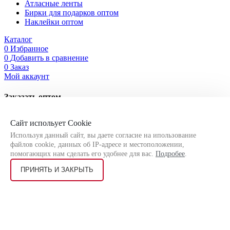
Атласные ленты
Бирки для подарков оптом
Наклейки оптом
Каталог
0
Избранное
0
Добавить в сравнение
0
Заказ
Мой аккаунт
Заказать оптом
Оставьте свои контактные данные, чтобы мы могли связаться
Сайт испольует Cookie
с Вами!
Используя данный сайт, вы даете согласие на ипользование
файлов cookie, данных об IP-адресе и местоположении,
помогающих нам сделать его удобнее для вас.
Подробее
.
ПРИНЯТЬ И ЗАКРЫТЬ
Я соглашаюсь на
обработку персональных данных
согласно
политике конфиденциальности