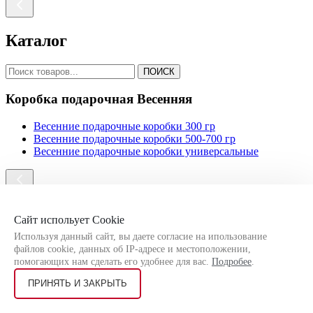
Каталог
ПОИСК
Коробка подарочная Весенняя
Весенние подарочные коробки 300 гр
Весенние подарочные коробки 500-700 гр
Весенние подарочные коробки универсальные
Каталог
Сайт испольует Cookie
Используя данный сайт, вы даете согласие на ипользование
ПОИСК
файлов cookie, данных об IP-адресе и местоположении,
помогающих нам сделать его удобнее для вас.
Подробее
.
Наклейки, бирки, ленты
ПРИНЯТЬ И ЗАКРЫТЬ
Атласные ленты