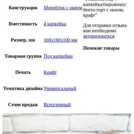
капкейка/пирожных/
Конструкция
Моноблок с окном
бенто-торт с окном,
крафт”
Вместимость
4 капкейка
Для отправки отзыва
вам необходимо
авторизоваться
.
Размер, мм
160х160х100 мм
Похожие товары
Товарная группа
Под капкейки
Печать
Крафт
Тематика дизайна
Универсальный
Сезон продаж
Всесезонный