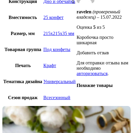
Конструкция
Дно и обечайка
ravelen
(проверенный
владелец)
–
15.07.2022
Вместимость
25 конфет
Оценка
5
из 5
Размер, мм
215х215х35 мм
Коробочка просто
шикарная
Товарная группа
Под конфеты
Добавить отзыв
Для отправки отзыва вам
Печать
Крафт
необходимо
авторизоваться
.
Тематика дизайна
Универсальный
Похожие товары
Сезон продаж
Всесезонный