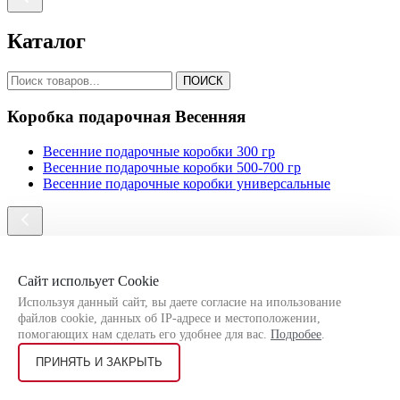
Каталог
ПОИСК
Коробка подарочная Весенняя
Весенние подарочные коробки 300 гр
Весенние подарочные коробки 500-700 гр
Весенние подарочные коробки универсальные
Каталог
Сайт испольует Cookie
Используя данный сайт, вы даете согласие на ипользование
ПОИСК
файлов cookie, данных об IP-адресе и местоположении,
помогающих нам сделать его удобнее для вас.
Подробее
.
Наклейки, бирки, ленты
ПРИНЯТЬ И ЗАКРЫТЬ
Атласные ленты
Бирки для подарков оптом