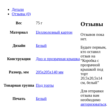
Детали
Отзывы (0)
Вес
75 г
Отзывы
Материал
Целлюлозный картон
Отзывов пока
нет.
Дизайн
Белый
Будьте первым,
кто оставил
отзыв на
Конструкция
Дно и прозрачная крышка
“Коробка с
прозрачной
крышкой под
Размер, мм
205х205х140 мм
торт
20,5х20,5х14
см, белый”
Товарная группа
Под торты
Для отправки
отзыва вам
Печать
Белый
необходимо
авторизоваться
.