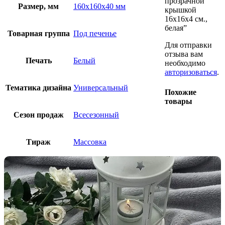
прозрачной
Размер, мм
160х160х40 мм
крышкой
16х16х4 см.,
белая”
Товарная группа
Под печенье
Для отправки
отзыва вам
Печать
Белый
необходимо
авторизоваться
.
Тематика дизайна
Универсальный
Похожие
товары
Сезон продаж
Всесезонный
Тираж
Массовка