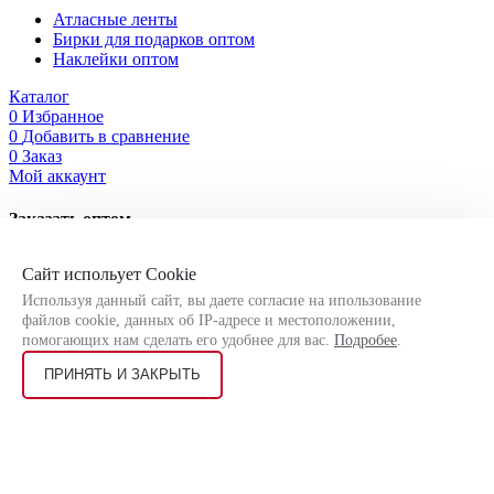
Атласные ленты
Бирки для подарков оптом
Наклейки оптом
Каталог
0
Избранное
0
Добавить в сравнение
0
Заказ
Мой аккаунт
Заказать оптом
Оставьте свои контактные данные, чтобы мы могли связаться
Сайт испольует Cookie
с Вами!
Используя данный сайт, вы даете согласие на ипользование
файлов cookie, данных об IP-адресе и местоположении,
помогающих нам сделать его удобнее для вас.
Подробее
.
ПРИНЯТЬ И ЗАКРЫТЬ
Я соглашаюсь на
обработку персональных данных
согласно
политике конфиденциальности