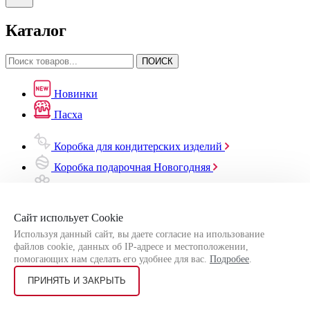
Каталог
ПОИСК
Новинки
Пасха
Коробка для кондитерских изделий
Коробка подарочная Новогодняя
Коробка подарочная Весенняя
Коробка для ФастФуда
Сайт испольует Cookie
Упаковка для Бьюти
Используя данный сайт, вы даете согласие на ипользование
файлов cookie, данных об IP-адресе и местоположении,
Наклейки, бирки, ленты
помогающих нам сделать его удобнее для вас.
Подробее
.
ПРИНЯТЬ И ЗАКРЫТЬ