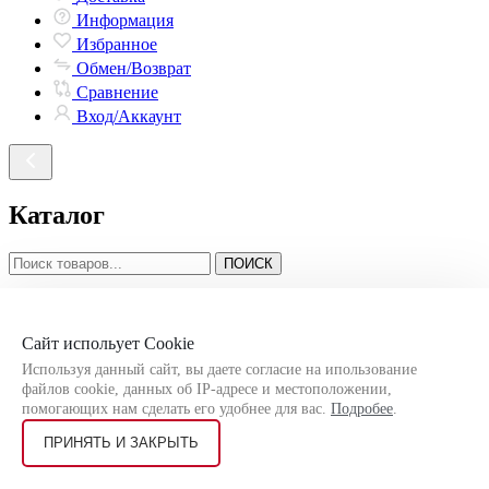
Информация
Избранное
Обмен/Возврат
Сравнение
Вход/Аккаунт
Каталог
ПОИСК
Новинки
Сайт испольует Cookie
Пасха
Используя данный сайт, вы даете согласие на ипользование
файлов cookie, данных об IP-адресе и местоположении,
Коробка для кондитерских изделий
помогающих нам сделать его удобнее для вас.
Подробее
.
Коробка подарочная Новогодняя
ПРИНЯТЬ И ЗАКРЫТЬ
Коробка подарочная Весенняя