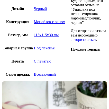
Будьте первым, кто
оставил отзыв на
Дизайн
Черный
“Упаковка под
печенье/пряник/
мармелад/пончик,
Конструкция
Моноблок с окном
черная”
Для отправки отзыва
Размер, мм
115х115х30 мм
вам необходимо
авторизоваться
.
Товарная группа
Под печенье
Похожие товары
Печать
С печатью
Сезон продаж
Всесезонный