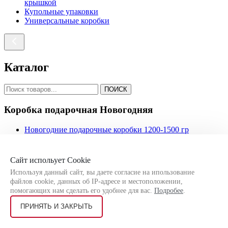
крышкой
Купольные упаковки
Универсальные коробки
Каталог
ПОИСК
Коробка подарочная Новогодняя
Новогодние подарочные коробки 1200-1500 гр
Новогодние подарочные коробки 200-500 гр
Новогодние подарочные коробки 700-1000 гр
Новогодние подарочные коробки детские
Сайт испольует Cookie
Новогодние подарочные коробки с символом года
Используя данный сайт, вы даете согласие на ипользование
Новогодние подарочные коробки универсальные
файлов cookie, данных об IP-адресе и местоположении,
Новогодняя кондитерская упаковка
помогающих нам сделать его удобнее для вас.
Подробее
.
ПРИНЯТЬ И ЗАКРЫТЬ