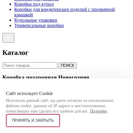
Коробки под купол
Коробки для кондитерских изделий с прозрачной
крышкой
Купольные упаковки
Универсальные коробки
Каталог
ПОИСК
Коробка подарочная Новогодняя
Новогодние подарочные коробки 1200-1500 гр
Сайт испольует Cookie
Новогодние подарочные коробки 200-500 гр
Новогодние подарочные коробки 700-1000 гр
Используя данный сайт, вы даете согласие на ипользование
Новогодние подарочные коробки детские
файлов cookie, данных об IP-адресе и местоположении,
Новогодние подарочные коробки с символом года
помогающих нам сделать его удобнее для вас.
Подробее
.
Новогодние подарочные коробки универсальные
ПРИНЯТЬ И ЗАКРЫТЬ
Новогодняя кондитерская упаковка