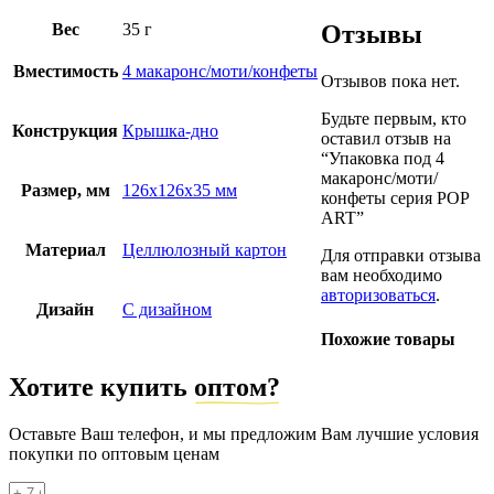
Вес
35 г
Отзывы
Вместимость
4 макаронс/моти/конфеты
Отзывов пока нет.
Будьте первым, кто
Конструкция
Крышка-дно
оставил отзыв на
“Упаковка под 4
макаронс/моти/
Размер, мм
126х126х35 мм
конфеты серия POP
ART”
Материал
Целлюлозный картон
Для отправки отзыва
вам необходимо
авторизоваться
.
Дизайн
С дизайном
Похожие товары
Хотите купить
оптом?
Оставьте Ваш телефон, и мы предложим Вам лучшие условия
покупки по оптовым ценам