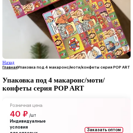
Назад
Главная
Упаковка под 4 макаронс/моти/конфеты серия POP ART
Упаковка под 4 макаронс/моти/
конфеты серия POP ART
Розничная цена:
40
₽
/шт
Индивидуалные
условия
Заказать оптом