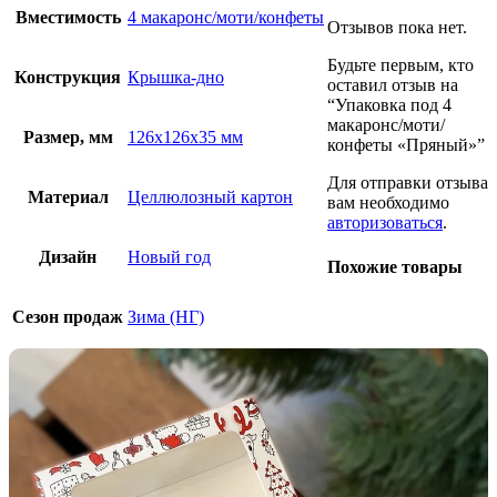
Вместимость
4 макаронс/моти/конфеты
Отзывов пока нет.
Будьте первым, кто
Конструкция
Крышка-дно
оставил отзыв на
“Упаковка под 4
макаронс/моти/
Размер, мм
126х126х35 мм
конфеты «Пряный»”
Для отправки отзыва
Материал
Целлюлозный картон
вам необходимо
авторизоваться
.
Дизайн
Новый год
Похожие товары
Сезон продаж
Зима (НГ)