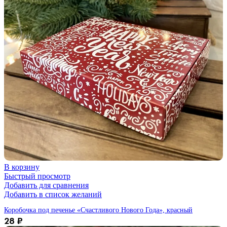
В корзину
Быстрый просмотр
Добавить для сравнения
Добавить в список желаний
Коробочка под печенье «Счастливого Нового Года», красный
28
₽