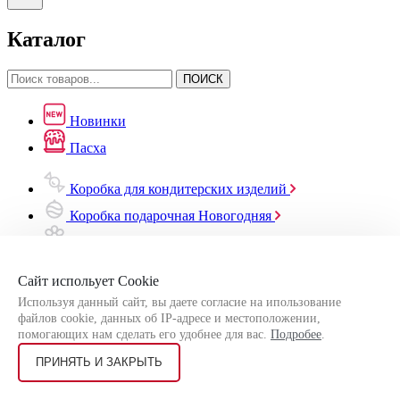
Каталог
ПОИСК
Новинки
Пасха
Коробка для кондитерских изделий
Коробка подарочная Новогодняя
Коробка подарочная Весенняя
Коробка для ФастФуда
Сайт испольует Cookie
Упаковка для Бьюти
Используя данный сайт, вы даете согласие на ипользование
файлов cookie, данных об IP-адресе и местоположении,
Наклейки, бирки, ленты
помогающих нам сделать его удобнее для вас.
Подробее
.
ПРИНЯТЬ И ЗАКРЫТЬ