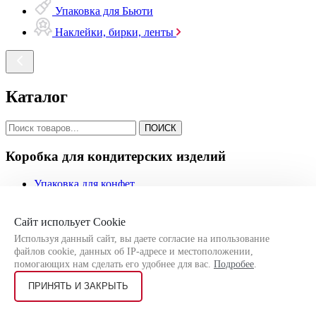
Упаковка для Бьюти
Наклейки, бирки, ленты
Каталог
ПОИСК
Коробка для кондитерских изделий
Упаковка для конфет
Коробки для капкейков
Упаковки и коробки для тортов
Упаковка для шоколада
Сайт испольует Cookie
Коробки для орехов и сухофруктов
Используя данный сайт, вы даете согласие на ипользование
Коробки под муссовые десерты
файлов cookie, данных об IP-адресе и местоположении,
Коробки для макаронс
помогающих нам сделать его удобнее для вас.
Подробее
.
Коробки для эклеров
Коробки для моти
ПРИНЯТЬ И ЗАКРЫТЬ
Коробки для клубники в шоколаде
Коробки для зефира