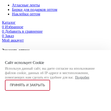
Атласные ленты
Бирки для подарков оптом
Наклейки оптом
Каталог
0
Избранное
0
Добавить в сравнение
0
Заказ
Мой аккаунт
Заказать оптом
Оставьте свои контактные данные, чтобы мы могли связаться
Сайт испольует Cookie
с Вами!
Используя данный сайт, вы даете согласие на ипользование
файлов cookie, данных об IP-адресе и местоположении,
помогающих нам сделать его удобнее для вас.
Подробее
.
ПРИНЯТЬ И ЗАКРЫТЬ
Я соглашаюсь на
обработку персональных данных
согласно
политике конфиденциальности