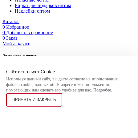
Бирки для подарков оптом
Наклейки оптом
Каталог
0
Избранное
0
Добавить в сравнение
0
Заказ
Мой аккаунт
Заказать оптом
Оставьте свои контактные данные, чтобы мы могли связаться
Сайт испольует Cookie
с Вами!
Используя данный сайт, вы даете согласие на ипользование
файлов cookie, данных об IP-адресе и местоположении,
помогающих нам сделать его удобнее для вас.
Подробее
.
ПРИНЯТЬ И ЗАКРЫТЬ
Я соглашаюсь на
обработку персональных данных
согласно
политике конфиденциальности