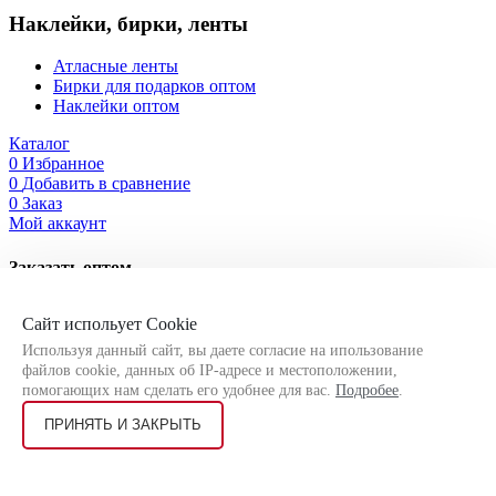
Наклейки, бирки, ленты
Атласные ленты
Бирки для подарков оптом
Наклейки оптом
Каталог
0
Избранное
0
Добавить в сравнение
0
Заказ
Мой аккаунт
Заказать оптом
Оставьте свои контактные данные, чтобы мы могли связаться
Сайт испольует Cookie
с Вами!
Используя данный сайт, вы даете согласие на ипользование
файлов cookie, данных об IP-адресе и местоположении,
помогающих нам сделать его удобнее для вас.
Подробее
.
ПРИНЯТЬ И ЗАКРЫТЬ
Я соглашаюсь на
обработку персональных данных
согласно
политике конфиденциальности