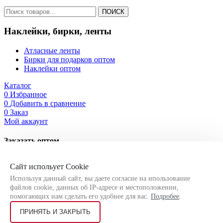
ПОИСК
Наклейки, бирки, ленты
Атласные ленты
Бирки для подарков оптом
Наклейки оптом
Каталог
0
Избранное
0
Добавить в сравнение
0
Заказ
Мой аккаунт
Заказать оптом
Оставьте свои контактные данные, чтобы мы могли связаться
Сайт испольует Cookie
с Вами!
Используя данный сайт, вы даете согласие на ипользование
файлов cookie, данных об IP-адресе и местоположении,
помогающих нам сделать его удобнее для вас.
Подробее
.
ПРИНЯТЬ И ЗАКРЫТЬ
Я соглашаюсь на
обработку персональных данных
согласно