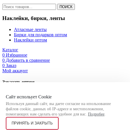
ПОИСК
Наклейки, бирки, ленты
Атласные ленты
Бирки для подарков оптом
Наклейки оптом
Каталог
0
Избранное
0
Добавить в сравнение
0
Заказ
Мой аккаунт
Заказать оптом
Оставьте свои контактные данные, чтобы мы могли связаться
Сайт испольует Cookie
с Вами!
Используя данный сайт, вы даете согласие на ипользование
файлов cookie, данных об IP-адресе и местоположении,
помогающих нам сделать его удобнее для вас.
Подробее
.
ПРИНЯТЬ И ЗАКРЫТЬ
Я соглашаюсь на
обработку персональных данных
согласно