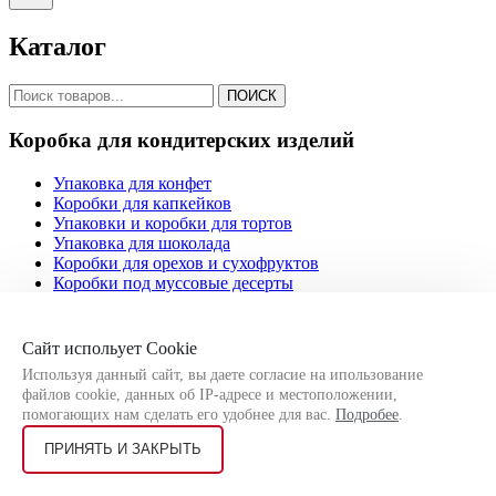
Каталог
ПОИСК
Коробка для кондитерских изделий
Упаковка для конфет
Коробки для капкейков
Упаковки и коробки для тортов
Упаковка для шоколада
Коробки для орехов и сухофруктов
Коробки под муссовые десерты
Коробки для макаронс
Коробки для эклеров
Коробки для моти
Сайт испольует Cookie
Коробки для клубники в шоколаде
Используя данный сайт, вы даете согласие на ипользование
Коробки для зефира
файлов cookie, данных об IP-адресе и местоположении,
Коробки для печенья и пряников
помогающих нам сделать его удобнее для вас.
Подробее
.
Коробки под рулеты
Коробки под пирожные
ПРИНЯТЬ И ЗАКРЫТЬ
Коробки для десертов
Коробки под купол