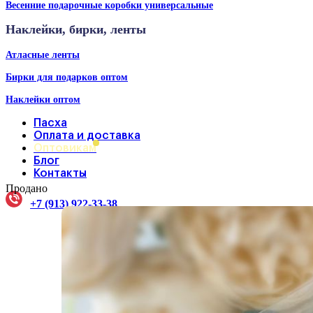
Весенние подарочные коробки универсальные
Наклейки, бирки, ленты
Атласные ленты
Бирки для подарков оптом
Наклейки оптом
Пасха
Оплата и доставка
Оптовикам
Блог
Контакты
Продано
+7 (913) 922-33-38