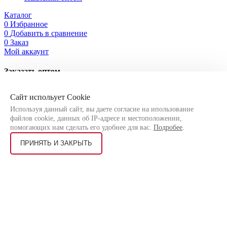
Каталог
0
Избранное
0
Добавить в сравнение
0
Заказ
Мой аккаунт
Заказать оптом
Оставьте свои контактные данные, чтобы мы могли связаться
Сайт испольует Cookie
с Вами!
Используя данный сайт, вы даете согласие на ипользование
файлов cookie, данных об IP-адресе и местоположении,
помогающих нам сделать его удобнее для вас.
Подробее
.
ПРИНЯТЬ И ЗАКРЫТЬ
Я соглашаюсь на
обработку персональных данных
согласно
политике конфиденциальности