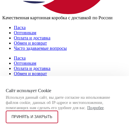
Качественная картонная коробка с доставкой по России
Пасха
Оптовикам
Оплата и доставка
Обмен и возврат
Часто задаваемые вопросы
Пасха
Оптовикам
Оплата и доставка
Обмен и возврат
Часто задаваемые вопросы
О компании
Сайт испольует Cookie
Вакансии
Используя данный сайт, вы даете согласие на ипользование
Отзывы
файлов cookie, данных об IP-адресе и местоположении,
Реквизиты
помогающих нам сделать его удобнее для вас.
Подробее
.
Документы
Заказ и оплата
ПРИНЯТЬ И ЗАКРЫТЬ
О компании