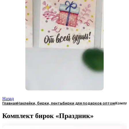
Назад
Главная
Наклейки, бирки, ленты
Бирки для подарков оптом
Компле
Комплект бирок «Праздник»