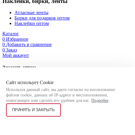
Наклейки, бирки, ленты
Атласные ленты
Бирки для подарков оптом
Наклейки оптом
Каталог
0
Избранное
0
Добавить в сравнение
0
Заказ
Мой аккаунт
Заказать оптом
Оставьте свои контактные данные, чтобы мы могли связаться
Сайт испольует Cookie
с Вами!
Используя данный сайт, вы даете согласие на ипользование
файлов cookie, данных об IP-адресе и местоположении,
помогающих нам сделать его удобнее для вас.
Подробее
.
ПРИНЯТЬ И ЗАКРЫТЬ
Я соглашаюсь на
обработку персональных данных
согласно
политике конфиденциальности