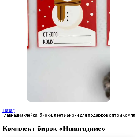
Назад
Главная
Наклейки, бирки, ленты
Бирки для подарков оптом
Компле
Комплект бирок «Новогодние»