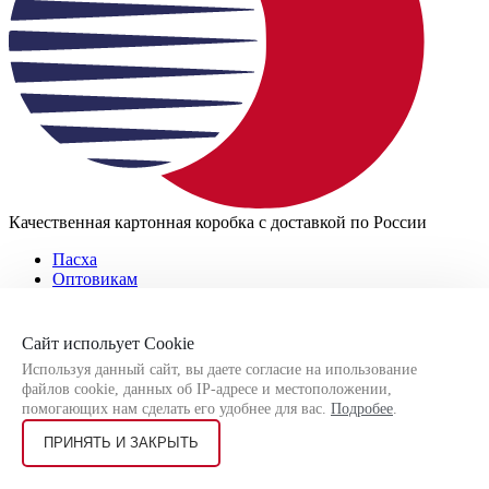
Качественная картонная коробка с доставкой по России
Пасха
Оптовикам
Оплата и доставка
Обмен и возврат
Часто задаваемые вопросы
Сайт испольует Cookie
Используя данный сайт, вы даете согласие на ипользование
Пасха
файлов cookie, данных об IP-адресе и местоположении,
Оптовикам
помогающих нам сделать его удобнее для вас.
Подробее
.
Оплата и доставка
Обмен и возврат
ПРИНЯТЬ И ЗАКРЫТЬ
Часто задаваемые вопросы