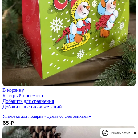
В корзину
Быстрый просмотр
Добавить для сравнения
Добавить в список желаний
Упаковка для подарка «Сумка со снеговиками»
65
₽
Privacy notice