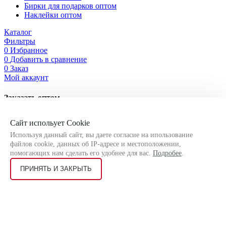
Бирки для подарков оптом
Наклейки оптом
Каталог
Фильтры
0
Избранное
0
Добавить в сравнение
0
Заказ
Мой аккаунт
Заказать оптом
Оставьте свои контактные данные, чтобы мы могли связаться
Сайт испольует Cookie
с Вами!
Используя данный сайт, вы даете согласие на ипользование
файлов cookie, данных об IP-адресе и местоположении,
помогающих нам сделать его удобнее для вас.
Подробее
.
ПРИНЯТЬ И ЗАКРЫТЬ
Я соглашаюсь на
обработку персональных данных
согласно
политике конфиденциальности