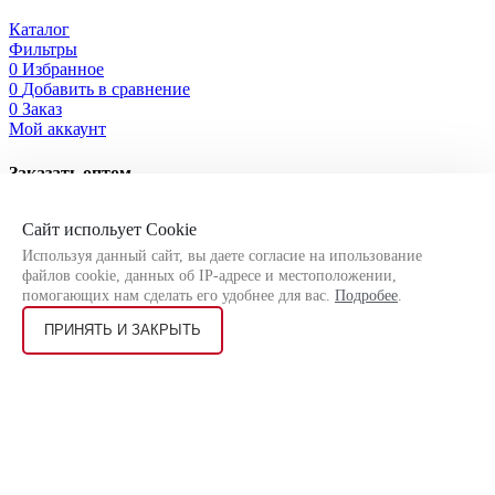
Каталог
Фильтры
0
Избранное
0
Добавить в сравнение
0
Заказ
Мой аккаунт
Заказать оптом
Оставьте свои контактные данные, чтобы мы могли связаться
Сайт испольует Cookie
с Вами!
Используя данный сайт, вы даете согласие на ипользование
файлов cookie, данных об IP-адресе и местоположении,
помогающих нам сделать его удобнее для вас.
Подробее
.
ПРИНЯТЬ И ЗАКРЫТЬ
Я соглашаюсь на
обработку персональных данных
согласно
политике конфиденциальности