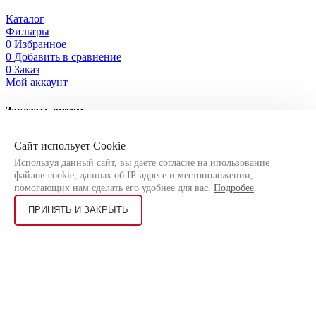
Каталог
Фильтры
0
Избранное
0
Добавить в сравнение
0
Заказ
Мой аккаунт
Заказать оптом
Оставьте свои контактные данные, чтобы мы могли связаться
Сайт испольует Cookie
с Вами!
Используя данный сайт, вы даете согласие на ипользование
файлов cookie, данных об IP-адресе и местоположении,
помогающих нам сделать его удобнее для вас.
Подробее
.
ПРИНЯТЬ И ЗАКРЫТЬ
Я соглашаюсь на
обработку персональных данных
согласно
политике конфиденциальности